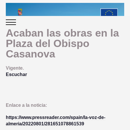
Acaban las obras en la
Plaza del Obispo
INICIO
Casanova
PERIODO 2014-2020
Vigente.
Escuchar
PROGRAMACIÓN
GESTIÓN Y SEGUIMIENTO
Enlace a la noticia:
PRESENTACION
EVALUACIÓN
https://www.pressreader.com/spain/la-voz-de-
almeria/20220801/281651078861539
PLAN IMPLEMENTACIÓN
OBJETIVOS