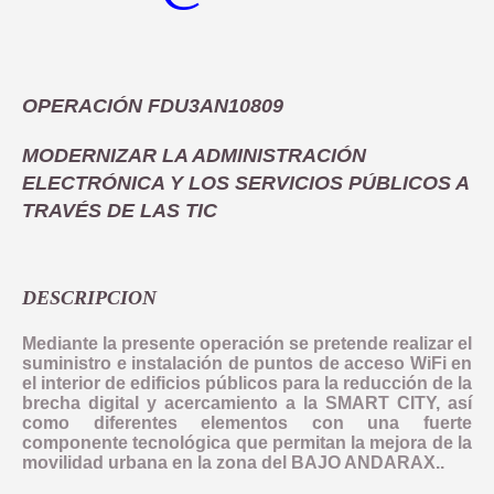
COMUNICACIÓN
OBJETIVO TEMATICO 2
NORMATIVA
INDICADORES PRODUCTIVIDAD
LINEA 1: MODERNIZAR LA ADMINISTRACION ELECTRONICA Y 
INDICADORES DE COMUNICACION
OBJETIVO TEMATICO 4
DOCUMENTACIÓN
COMPROMISO ANTIFRAUDE
INDICADORES RESULTADO
OPERACIÓN FDU3AN10809
LINEA 2: INFRAESTRUCTURA Y FOMENTO DE LA MOVILIDAD 
NOTICIAS
OBJETIVO TEMATICO 6
CONVOCATORIAS
DECLARACIÓN INSTITUCIONAL ANTIFRAUDE
MODERNIZAR LA ADMINISTRACIÓN
LINEA 3: ACCIONES PARA MEJORAR LA EFICIENCIA ENERGE
LINEA 4: REHABILITACION Y PUESTA EN VALOR DEL PATRIM
BUENAS PRÁCTICAS
OBJETIVO TEMATICO 9
CÓDIGO DE CONDUCTA
ELECTRÓNICA Y LOS SERVICIOS PÚBLICOS A
LINEA 5: REGENERACION DE AREAS DEGRADADAS, ZONAS 
CONTACTO
OBJETIVO TEMATICO 99
TRAVÉS DE LAS TIC
COMISIÓN AUTOEVALUACIÓN DEL RIESGO
LINEA 7: GESTION EDUSI
Aviso Legal
Accesibilidad
Mapa web
Privacidad
Cookies
Contacto
CANAL DE DENUNCIAS
LINEA 8: COMUNICACION EDUSI
DESCRIPCION
Mediante la presente operación se pretende realizar el
suministro e instalación de puntos de acceso WiFi en
el interior de edificios públicos para la reducción de la
brecha digital y acercamiento a la SMART CITY, así
como diferentes elementos con una fuerte
componente tecnológica que permitan la mejora de la
movilidad urbana en la zona del BAJO ANDARAX..