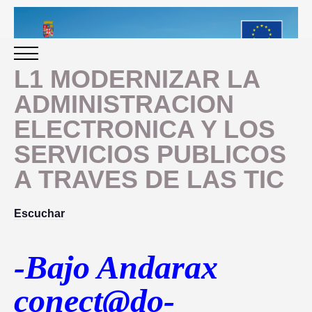
L1 MODERNIZAR LA
ADMINISTRACION
INICIO
ELECTRONICA Y LOS
SERVICIOS PUBLICOS
PERIODO 2014-2020
A TRAVES DE LAS TIC
PROGRAMACIÓN
Escuchar
GESTIÓN Y SEGUIMIENTO
-Bajo Andarax
PRESENTACION
EVALUACIÓN
conect@do-
PLAN IMPLEMENTACIÓN
OBJETIVOS