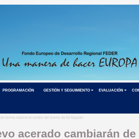
PROGRAMACIÓN
GESTIÓN Y SEGUIMIENTO
EVALUACIÓN
CO
 forma radical el centro del barrio de El Alquián
evo acerado cambiarán de 