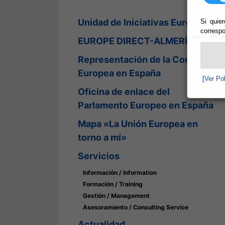
Unidad de Iniciativas Europeas
Si quier
correspo
EUROPE DIRECT-ALMERÍA
Representación de la Comisión
Europea en España
[Ver Po
Oficina de enlace del
Parlamento Europeo en España
Mapa «La Unión Europea en
torno a mí»
Servicios
Información / Information
Formación / Training
Gestión / Management
Asesoramiento / Consulting Service
Actualidad