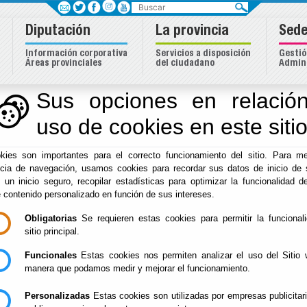
Buscar
Diputación
La provincia
Sede
Información corporativa
Servicios a disposición
Gestió
Áreas provinciales
del ciudadano
Admini
eas
Sus opciones en relación
uso de cookies en este siti
kies son importantes para el correcto funcionamiento del sitio. Para me
ncia de navegación, usamos cookies para recordar sus datos de inicio de 
e un inicio seguro, recopilar estadísticas para optimizar la funcionalidad de
e contenido personalizado en función de sus intereses.
Obligatorias
Se requieren estas cookies para permitir la funcional
Inicio
sitio principal.
Funcionales
Estas cookies nos permiten analizar el uso del Sitio 
manera que podamos medir y mejorar el funcionamiento.
Bienvenido al portal de Inici
Personalizadas
Estas cookies son utilizadas por empresas publicitar