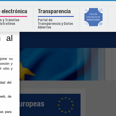
 electrónica
Transparencia
n y Trámites
Portal de
strativos
Transparencia y Datos
Abiertos
 al
o
jorar su
sesión y
l sitio y
idad del
web, de
ativas Europeas
ias para