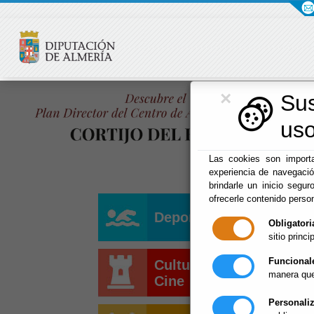
×
Su
uso
Las cookies son importa
experiencia de navegaci
brindarle un inicio segur
ofrecerle contenido perso
Deportes
Obligatori
sitio princip
Funcional
Cultura y
manera que
Cine
Personali