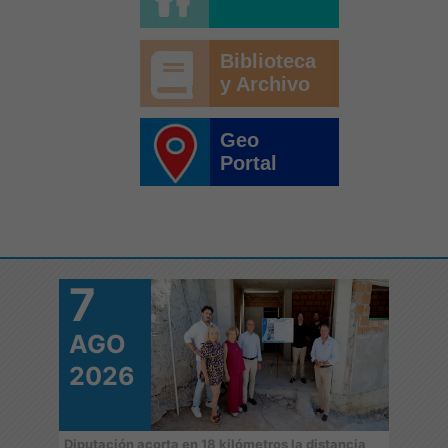
Biblioteca
y Archivo
Geo
Portal
7
7
AGO
A
2026
2
 de
Diputación acorta en 18 kilómetros la distancia
‘Juga