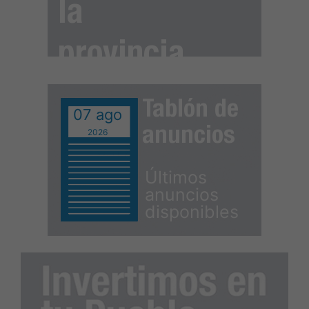
la
provincia
Tablón de
07 ago
anuncios
2026
Últimos
anuncios
disponibles